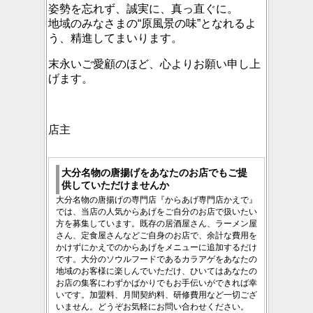
姿勢を忘れず、誠実に、真っ直ぐに。
地域のみなさまの“原風景の味”となれるよ
う、精進してまいります。
末永いご愛顧のほど、心よりお願い申し上
げます。
店主
大分名物の唐揚げをあなたのお店でもご提
供していただけませんか
大分
名物の
唐揚げ
の専門店『からあげ専門店かえで』
では、当店の
人気
からあげ
をご自分のお店で扱いたい
方を募集し
ています。既存の居酒屋さん、ラーメン屋
さん、定食屋さんなどご自身のお店で、余計な費用を
かけずにかえでのからあげをメニューに追加するだけ
です。
大分のソウルフードである
カラアゲ
をあなたの
地域のお客様に楽しんでいただけ、ひいてはあなたの
お店の集客にわずかばかりでもお手伝いができれば幸
いです。加盟料、月間契約料、研修費用など一切ござ
いません。どうぞお気軽にお問い合わせください。