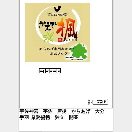
宇佐神宮 宇佐 唐揚 からあげ 大分
手羽 業務提携
独立 開業