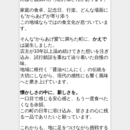
家庭の食卓、記念日、行楽。どんな場面に
も“からあげ”が寄り添う
この地域ならではの食文化が息づいていま
す。
そんな“からあげ愛”に満ちた町に、
かえで
は誕生しました。
店主が10年以上温め続けてきた想いを注ぎ
込み、試行錯誤を重ねて辿り着いた自慢の
味。
地域に根付く「醤油×にんにく」の伝統を
大切にしながら、現代の感性にも響く風味
へと磨き上げています。
懐かしさの中に、新しさを。
一口目で感じる安心感と、もう一度食べた
くなる余韻。
この町の日常に溶け込み、皆さまの心に残
る一品でありたいと願っています。
これからも、地に足をつけながら挑戦する